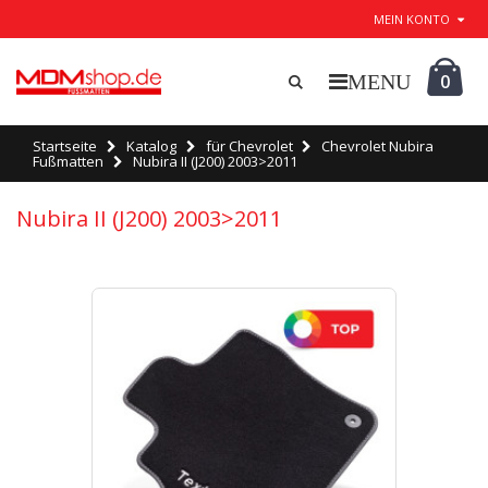
MEIN KONTO
0
Startseite
Katalog
für Chevrolet
Chevrolet Nubira
Fußmatten
Nubira II (J200) 2003>2011
Nubira II (J200) 2003>2011