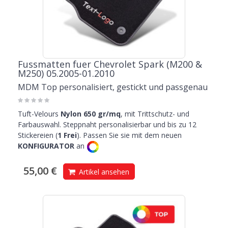
Rollschuh laufen? Mit diesem Artikel werden Ihre Inlineskater nicht
mehr verrutschen!
Die beliebtesten Produkte:
Chevrolet Aveo Fußmatten
und
Chevrolet
Orlando Fußmatten
!
Fussmatten fuer Chevrolet Spark (M200 &
M250) 05.2005-01.2010
MDM Top personalisiert, gestickt und passgenau
Tuft-Velours
Nylon 650 gr/mq
, mit Trittschutz- und
Farbauswahl. Steppnaht personalisierbar und bis zu 12
Stickereien (
1 Frei
). Passen Sie sie mit dem neuen
KONFIGURATOR
an
55,00 €
Artikel ansehen