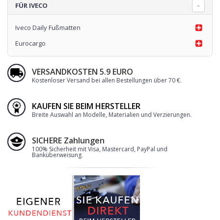
FÜR IVECO
geruchsneutral, hitzebeständig und wetterfest. Zur Reinigung genügt
ein Wasserstrahl.
Iveco Daily Fußmatten
Die beliebtesten Produkte:
Iveco Daily Fußmatten
und
BMW
fußmatten
!
Eurocargo
VERSANDKOSTEN 5.9 EURO
Kostenloser Versand bei allen Bestellungen über 70 €
.
KAUFEN SIE BEIM HERSTELLER
Breite Auswahl an Modelle, Materialien und Verzierungen.
SICHERE Zahlungen
100% Sicherheit mit Visa, Mastercard, PayPal und
Banküberweisung.