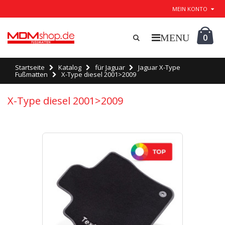
MEIN KONTO
0
Startseite
Katalog
für Jaguar
Jaguar X-Type
Fußmatten
X-Type diesel 2001>2009
X-Type diesel 2001>2009