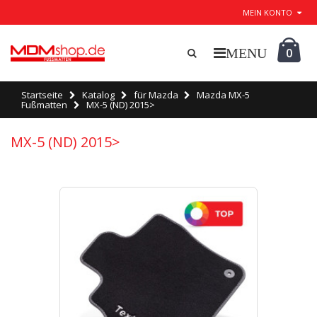
MEIN KONTO
0
Startseite
Katalog
für Mazda
Mazda MX-5
Fußmatten
MX-5 (ND) 2015>
MX-5 (ND) 2015>