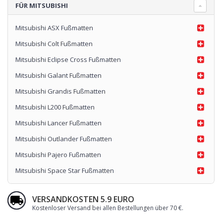
FÜR MITSUBISHI
MDM bietet dazu seinen
MITSUBISHI
Kofferraumwannenkatalog
,
für den Gepäckraumschutz. Sicher und widerstandsfähig, die
Mitsubishi ASX Fußmatten
MITSUBISHI Kofferraumwanne
ist die beste Lösung für den
täglichen Gebrauch.
Mitsubishi Colt Fußmatten
Die beliebtesten Produkte:
Mitsubishi Outlander Fußmatten
und
Mitsubishi Eclipse Cross Fußmatten
Mitsubishi Lancer Fußmatten
!
Mitsubishi Galant Fußmatten
Mitsubishi Grandis Fußmatten
Mitsubishi L200 Fußmatten
Mitsubishi Lancer Fußmatten
Mitsubishi Outlander Fußmatten
Mitsubishi Pajero Fußmatten
Mitsubishi Space Star Fußmatten
VERSANDKOSTEN 5.9 EURO
Kostenloser Versand bei allen Bestellungen über 70 €
.