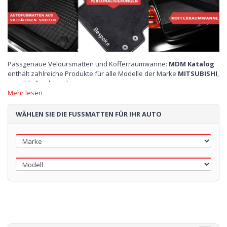
Passgenaue Veloursmatten und Kofferraumwanne:
MDM Katalog
enthält zahlreiche Produkte für alle Modelle der Marke
MITSUBISHI
,
sowohl alte als auch neue.
Mehr lesen
Brauchbarkeit
,
Zweckmä
ßigkeit
,
Ästhetik
und
Qualität
. MDM
bietet Ihnen
kundenspezifische Fußmatten
in verschiedenen
WÄHLEN SIE DIE FUSSMATTEN FÜR IHR AUTO
Stoffen, vom geruchsneutralen und rutschfesten Gummi bis zum
wertvollen Velours, um mehr Komfort, Sauberkeit, und Eleganz zu
gewähren. Sie haben auch die Möglichkeit Ihre Automatten mit Logo
oder mit bestickten Namen zu personalisieren.
MITSUBISHI Fußmatten
sind gegen Abrieb und Unwetter
beständig, vor allem perfekt für diejenigen, die das Auto täglich für
die Familie und für Ausflüge benutzen, und auf Eleganz und
Bequemlichkeit nicht verzichten wollen. Zu diesem Zweck bietet
Ihnen MTM Shop
Fußmatten für MITSUBISHI
in zahlreiche
Modellen und Typologien, aus wertvollen aber praktischen
Materialien für den Alltag.