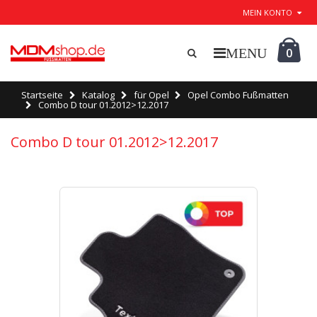
MEIN KONTO
0
Startseite
Katalog
für Opel
Opel Combo Fußmatten
Combo D tour 01.2012>12.2017
Combo D tour 01.2012>12.2017