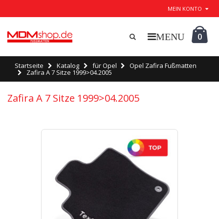
MEIN KONTO
0
Startseite
Katalog
für Opel
Opel Zafira Fußmatten
Zafira A 7 Sitze 1999>04.2005
Zafira A 7 Sitze 1999>04.2005