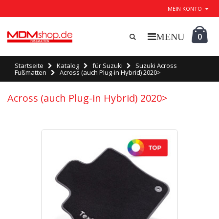
MEIN KONTO
0
Startseite
Katalog
für Suzuki
Suzuki Across
Fußmatten
Across (auch Plug-in Hybrid) 2020>
Across (auch Plug-in Hybrid) 2020>