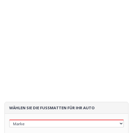
Sendung:
Geschätzte Lieferzeit: 02/09/2026
- wenn Sie jetzt bestellen
85€
Loading...
WÄHLEN SIE DIE FUSSMATTEN FÜR IHR AUTO