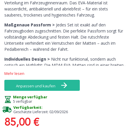
Verteilung im Fahrzeuginnenraum. Das EVA-Material ist
wasserdicht, antibakteriell und abriebfest – für ein stets
sauberes, trockenes und hygienisches Fahrzeug.
Maßgenaue Passform >
Jedes Set ist exakt auf den
Fahrzeugboden zugeschnitten. Die perfekte Passform sorgt für
vollständige Abdeckung und festen Halt. Die rutschfeste
Unterseite verhindert ein Verrutschen der Matten – auch im
Pedalbereich – während der Fahrt.
Individuelles Design >
Nicht nur funktional, sondern auch
optisch ein Highlight: Die MDM EVA-Matten sind in einer breiten
Farbpalette erhältlich, darunter auch auffällige Farben wie Gelb,
Mehr lesen
Rosa oder Orange – Töne, die bei Textilmatten kaum zu finden
sind. Kombiniere Rand und Oberfläche nach deinem Stil.
Anpassen und kaufen
Pflegeleicht >
Die Reinigung ist denkbar einfach: Ausklopfen
Menge verfügbar
oder mit Wasser abspülen genügt. Sie nehmen keine Gerüche
5 verfügbar
auf, trocknen schnell und behalten langfristig ihr ursprüngliches
Verfügbarkeit:
Aussehen.
Geschätzte Lieferzeit: 02/09/2026
85,00 €
Sicherheit und Nachhaltigkeit >
Frei von chemischen
Gerüchen, giftfreien Inhaltsstoffen und vollständig recycelbar –