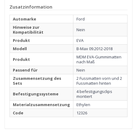
Zusatzinformation
Automarke
Ford
Hinweise zur
Nein
Kompatibilität
Produkt
EVA
Modell
B-Max 09.2012-2018
MDM EVA-Gummimatten
Produkt
nach Maß
Passend für
Nein
Zusammensetzung des
2 Fussmatten vorn und 2
Sets
Fussmatten hinten
4 befestigungsclips
Befestigungssysteme
montiert
Materialzusammensetzung
Ethylen
1
MATERIAL
Code
12326
Klicken Sie hier, um zu starten
2
RANDEINFASSUNG