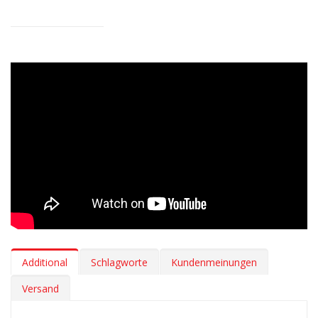
diese Matten sind eine sichere Wahl für dich, deine Mitfahrer
und die Umwelt. Ihre lange Lebensdauer reduziert unnötigen
Abfall und häufige Neuanschaffungen.
Additional
Schlagworte
Kundenmeinungen
Versand