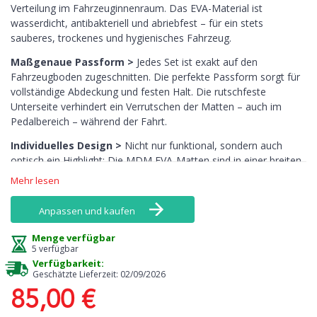
Verteilung im Fahrzeuginnenraum. Das EVA-Material ist
wasserdicht, antibakteriell und abriebfest – für ein stets
sauberes, trockenes und hygienisches Fahrzeug.
Maßgenaue Passform >
Jedes Set ist exakt auf den
Fahrzeugboden zugeschnitten. Die perfekte Passform sorgt für
vollständige Abdeckung und festen Halt. Die rutschfeste
Unterseite verhindert ein Verrutschen der Matten – auch im
Pedalbereich – während der Fahrt.
Individuelles Design >
Nicht nur funktional, sondern auch
optisch ein Highlight: Die MDM EVA-Matten sind in einer breiten
Farbpalette erhältlich, darunter auch auffällige Farben wie Gelb,
Mehr lesen
Rosa oder Orange – Töne, die bei Textilmatten kaum zu finden
sind. Kombiniere Rand und Oberfläche nach deinem Stil.
Anpassen und kaufen
Pflegeleicht >
Die Reinigung ist denkbar einfach: Ausklopfen
Menge verfügbar
oder mit Wasser abspülen genügt. Sie nehmen keine Gerüche
5 verfügbar
auf, trocknen schnell und behalten langfristig ihr ursprüngliches
Verfügbarkeit:
Aussehen.
Geschätzte Lieferzeit: 02/09/2026
85,00 €
Sicherheit und Nachhaltigkeit >
Frei von chemischen
Gerüchen, giftfreien Inhaltsstoffen und vollständig recycelbar –