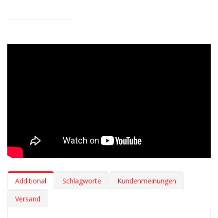
diese Matten sind eine sichere Wahl für dich, deine Mitfahrer
und die Umwelt. Ihre lange Lebensdauer reduziert unnötigen
Abfall und häufige Neuanschaffungen.
Additional
Schlagworte
Kundenmeinungen
Versand