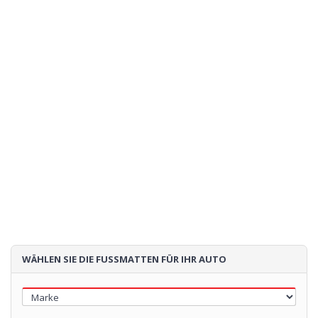
Sendung:
Geschätzte Lieferzeit: 02/09/2026
- wenn Sie jetzt bestellen
85€
Loading...
WÄHLEN SIE DIE FUSSMATTEN FÜR IHR AUTO