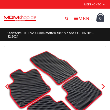
Beenden / speichern
MEIN KONTO
0
Startseite
EVA Gummimatten fuer Mazda CX-3 06.2015-
12.2021