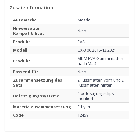
Zusatzinformation
Automarke
Mazda
Hinweise zur
Nein
Kompatibilität
Produkt
EVA
Modell
CX-3 06.2015-12.2021
MDM EVA-Gummimatten
Produkt
nach Maß
Passend für
Nein
Zusammensetzung des
2 Fussmatten vorn und 2
Sets
Fussmatten hinten
4 befestigungsclips
Befestigungssysteme
montiert
Materialzusammensetzung
Ethylen
1
MATERIAL
Code
12459
Klicken Sie hier, um zu starten
2
RANDEINFASSUNG