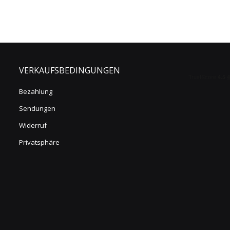
VERKAUFSBEDINGUNGEN
Bezahlung
Sendungen
Widerruf
Privatsphäre
s Vorne
Diese Formen sind indikativ
Tatsächliche Formen anzeigen