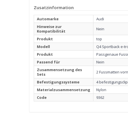
Zusatzinformation
Automarke
Audi
Hinweise zur
Nein
Kompatibilität
Produkt
top
Modell
Q4 Sportback e-tr
Produkt
Passgenaue Fuss
Passend für
Nein
Zusammensetzung des
2 Fussmatten vorn
Sets
Befestigungssysteme
4 befestigungsclip
Materialzusammensetzung
Nylon
Code
9362