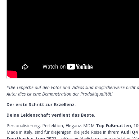
*Die Teppiche auf den Fotos und Videos sind möglicherweise nicht di
Auto; dies ist eine Demonstration der Produktqualität!
Der erste Schritt zur Exzellenz.
Deine Leidenschaft verdient das Beste.
Personalisierung, Perfektion, Eleganz. MDM
Top Fußmatten,
10
Made in Italy, sind für diejenigen, die jede Reise in Ihrem
Audi Q4
Sportback e-tron 2021-
außergewöhnlich machen möchten. Wer