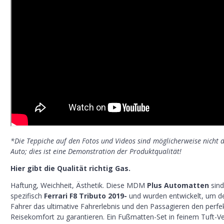
*Die Teppiche auf den Fotos und Videos sind möglicherweise nicht di
Auto; dies ist eine Demonstration der Produktqualität!
Hier gibt die Qualität richtig Gas.
Haftung, Weichheit, Ästhetik. Diese MDM
Plus Automatten
sind
spezifisch
Ferrari F8 Tributo 2019-
und wurden entwickelt, um 
Fahrer das ultimative Fahrerlebnis und den Passagieren den perfe
Reisekomfort zu garantieren. Ein Fußmatten-Set in feinem Tuft-Ve