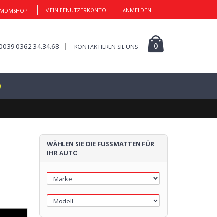
MEIN BENUTZERKONTO
ANMELDEN
 MDMSHOP
1
0
0039.0362.34.34.68
KONTAKTIEREN SIE UNS
FUSSMATTE
Klicken Sie hier, um zu starten
WÄHLEN SIE DIE FUSSMATTEN FÜR I
HR AUTO