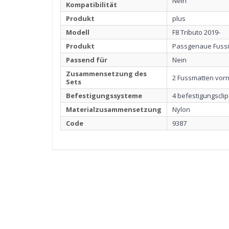
Nein
Kompatibilität
Produkt
plus
Modell
F8 Tributo 2019-
Produkt
Passgenaue Fuss
Passend für
Nein
Zusammensetzung des
2 Fussmatten vor
Sets
Befestigungssysteme
4 befestigungsclip
Materialzusammensetzung
Nylon
Code
9387