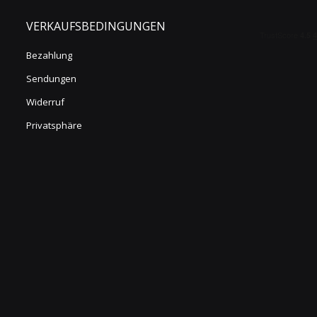
VERKAUFSBEDINGUNGEN
Bezahlung
Sendungen
Widerruf
Privatsphäre
s Vorne
Diese Formen sind indikativ
Tatsächliche Formen anzeigen