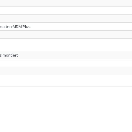
matten MDM Plus
n
s montiert