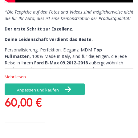
*Die Teppiche auf den Fotos und Videos sind möglicherweise nicht
die für Ihr Auto; dies ist eine Demonstration der Produktqualität!
Der erste Schritt zur Exzellenz.
Deine Leidenschaft verdient das Beste.
Personalisierung, Perfektion, Eleganz. MDM
Top
Fußmatten,
100% Made in Italy, sind für diejenigen, die jede
Reise in Ihrem
Ford B-Max 09.2012-2018
außergewöhnlich
machen möchten. Wertwolle Materialien und viele
Individualisierungsmöglichkeiten.
Mehr lesen
Unsere Fußmatten Ford B-Max 09.2012-2018
Anpassen und kaufen
zeichnen sich aus:
Personalisierung >
Mit MDM Fußmatten haben Sie zahlreiche
60,00 €
Individualisierungsmöglichkeiten. Farbe, Materialien und
Bestickung: Sie können alles nach Ihrem Geschmack
personalisieren. Lassen Sie Ihren Namen sticken lassen, Ihr
Fahrzeug wird besser aussehen!
Perfektion >
Alle Matten sind mit rutschfesten Einfassungen