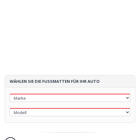
3
STEPPNAHT
4
ABSATZSCHONER
5
STICKEREI
WÄHLEN SIE DIE FUSSMATTEN FÜR IHR AUTO
60€
Loading...