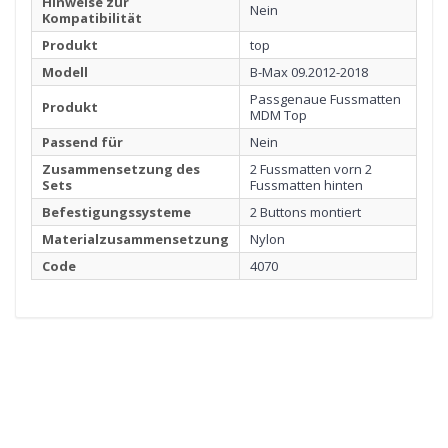
Hinweise zur
Nein
Kompatibilität
Produkt
top
Modell
B-Max 09.2012-2018
Passgenaue Fussmatten
Produkt
MDM Top
Passend für
Nein
Zusammensetzung des
2 Fussmatten vorn 2
Sets
Fussmatten hinten
Befestigungssysteme
2 Buttons montiert
Materialzusammensetzung
Nylon
Code
4070
1
FUSSMATTE
Klicken Sie hier, um zu starten
2
RANDEINFASSUNG