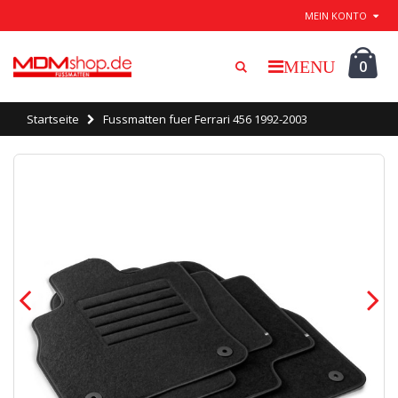
Beenden / speichern
MEIN KONTO
0
Startseite
Fussmatten fuer Ferrari 456 1992-2003