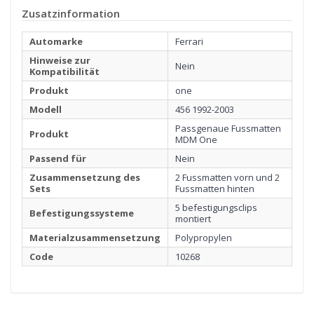
handelt sich um ein Beispiel zur Veranschaulichung der
Zusatzinformation
Qualität.
Automarke
Ferrari
Hinweise zur
Nein
Kompatibilität
Produkt
one
Modell
456 1992-2003
Passgenaue Fussmatten
Produkt
MDM One
Passend für
Nein
Zusammensetzung des
2 Fussmatten vorn und 2
Sets
Fussmatten hinten
5 befestigungsclips
Befestigungssysteme
montiert
Materialzusammensetzung
Polypropylen
1
STICKEREI
Code
10268
Klicken Sie hier, um zu starten