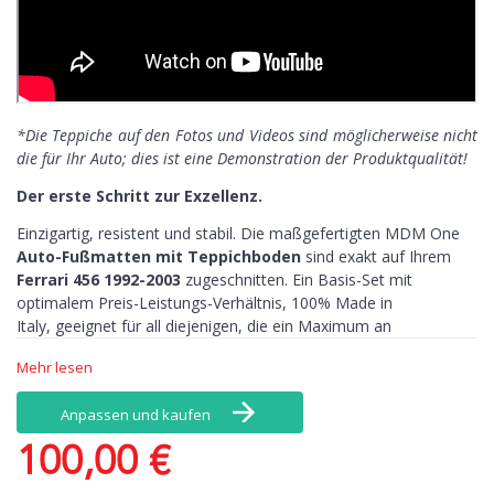
*Die Teppiche auf den Fotos und Videos sind möglicherweise nicht
die für Ihr Auto; dies ist eine Demonstration der Produktqualität!
Der erste Schritt zur Exzellenz.
Einzigartig, resistent und stabil. Die maßgefertigten MDM One
Auto-Fußmatten mit Teppichboden
sind exakt auf Ihrem
Ferrari 456 1992-2003
zugeschnitten. Ein Basis-Set mit
optimalem Preis-Leistungs-Verhältnis,
100% Made in
Italy,
geeignet für all diejenigen, die ein Maximum an
Funktionalität wünschen, sich aber nicht mit einer einfachen
Mehr lesen
Universal-Matte zufriedengeben wollen.
Unsere Fußmatten für den Ferrari 456 1992-
Anpassen und kaufen
2003 zeichnen sich aus:
100,00 €
Einzigartigkeit >
Das MDM One Set wird mit exklusiven
Maschinen hergestellt, die die Teppichbodenform jeder