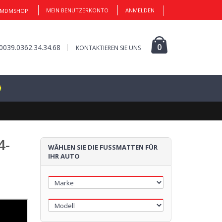
MEIN BENUTZERKONTO
ANMELDEN
 MDMSHOP
1
0
0039.0362.34.34.68
KONTAKTIEREN SIE UNS
FUSSMATTE
4-
WÄHLEN SIE DIE FUSSMATTEN FÜR I
Klicken Sie hier, um zu starten
HR AUTO