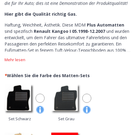
die für Ihr Auto; dies ist eine Demonstration der Produktqualität!
Hier gibt die Qualität richtig Gas.
Haftung, Weichheit, Ästhetik. Diese MDM
Plus Automatten
sind spezifisch
Renault Kangoo I 05.1998-12.2007
und wurden
entwickelt, um dem Fahrer das ultimative Fahrerlebnis und den
Passagieren den perfekten Reisekomfort zu garantieren. Ein
Fußmatten-Set in feinem Tuft-Velour-Teppichboden aus 100%
Nylon.
Mehr lesen
Unsere Fußmatten Renault Kangoo I 05.1998-
12.2007 zeichnen sich aus:
*
Wählen Sie die Farbe des Matten-Sets
Haftung >
die MDM Plus-Automatten sind mit rutschfesten
Einfassungen und Unterseiten ausgestattet, sie werden nach
Maß angefertigt und ihre Form wird perfekt auf die
Linienführung Ihres Autos abgestimmt. Sie haben auch originale
Befestigungsysteme. Maximale Kontrolle, keine Angst, auf das
Pedal zu drücken.
Set Schwarz
Set Grau
Weichheit >
mit unserem Tuft-Velour verschönern Sie Ihr Auto
mit dem exklusivsten Teppichboden des gesamten