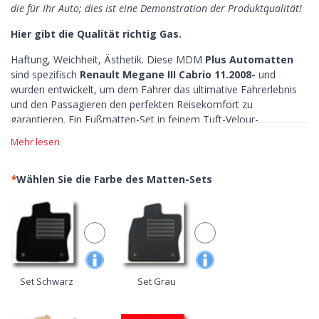
die für Ihr Auto; dies ist eine Demonstration der Produktqualität!
Hier gibt die Qualität richtig Gas.
Haftung, Weichheit, Ästhetik. Diese MDM
Plus Automatten
sind spezifisch
Renault Megane III Cabrio 11.2008-
und
wurden entwickelt, um dem Fahrer das ultimative Fahrerlebnis
und den Passagieren den perfekten Reisekomfort zu
garantieren. Ein Fußmatten-Set in feinem Tuft-Velour-
Teppichboden aus 100% Nylon.
Mehr lesen
Unsere Fußmatten Renault Megane III Cabrio
11.2008- zeichnen sich aus:
*
Wählen Sie die Farbe des Matten-Sets
Haftung >
die MDM Plus-Automatten sind mit rutschfesten
Einfassungen und Unterseiten ausgestattet, sie werden nach
Maß angefertigt und ihre Form wird perfekt auf die
Linienführung Ihres Autos abgestimmt. Sie haben auch originale
Befestigungsysteme. Maximale Kontrolle, keine Angst, auf das
Pedal zu drücken.
Set Schwarz
Set Grau
Weichheit >
mit unserem Tuft-Velour verschönern Sie Ihr Auto
mit dem exklusivsten Teppichboden des gesamten