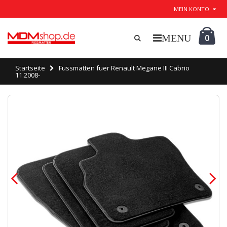
MEIN KONTO
0
Startseite
Fussmatten fuer Renault Megane III Cabrio
11.2008-