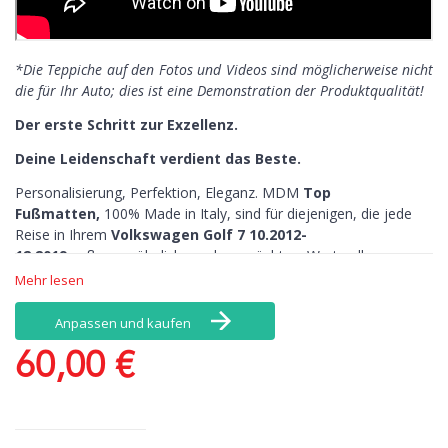
*Die Teppiche auf den Fotos und Videos sind möglicherweise nicht
die für Ihr Auto; dies ist eine Demonstration der Produktqualität!
Der erste Schritt zur Exzellenz.
Deine Leidenschaft verdient das Beste.
Personalisierung, Perfektion, Eleganz. MDM
Top
Fußmatten,
100% Made in Italy, sind für diejenigen, die jede
Reise in Ihrem
Volkswagen Golf 7 10.2012-
12.2019
außergewöhnlich machen möchten. Wertwolle
Materialien und viele Individualisierungsmöglichkeiten.
Mehr lesen
Unsere Fußmatten Volkswagen Golf 7 10.2012-
Anpassen und kaufen
12.2019 zeichnen sich aus:
Personalisierung >
Mit MDM Fußmatten haben Sie zahlreiche
60,00 €
Individualisierungsmöglichkeiten. Farbe, Materialien und
Bestickung: Sie können alles nach Ihrem Geschmack
personalisieren. Lassen Sie Ihren Namen sticken lassen, Ihr
Fahrzeug wird besser aussehen!