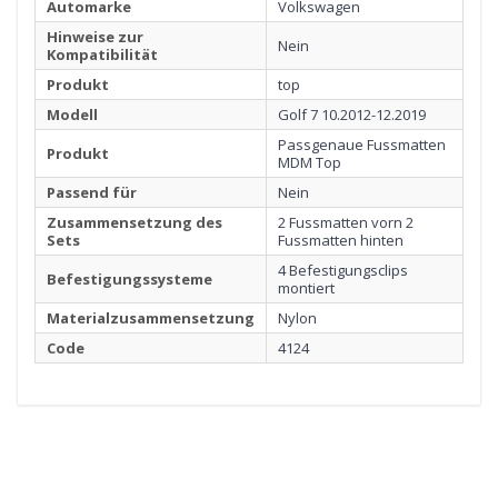
Automarke
Volkswagen
Hinweise zur
Nein
Kompatibilität
Produkt
top
Modell
Golf 7 10.2012-12.2019
Passgenaue Fussmatten
Produkt
MDM Top
Passend für
Nein
Zusammensetzung des
2 Fussmatten vorn 2
Sets
Fussmatten hinten
4 Befestigungsclips
Befestigungssysteme
montiert
Materialzusammensetzung
Nylon
Code
4124
1
FUSSMATTE
Klicken Sie hier, um zu starten
2
RANDEINFASSUNG