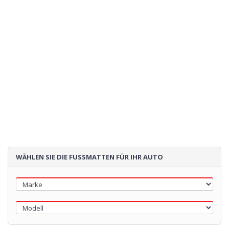
3
STEPPNAHT
4
ABSATZSCHONER
5
STICKEREI
WÄHLEN SIE DIE FUSSMATTEN FÜR IHR AUTO
60€