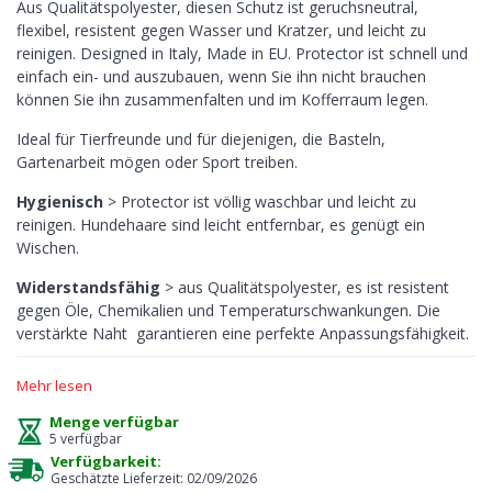
Aus Qualitätspolyester, diesen Schutz ist geruchsneutral,
flexibel, resistent gegen Wasser und Kratzer, und leicht zu
reinigen. Designed in Italy, Made in EU. Protector ist schnell und
einfach ein- und auszubauen, wenn Sie ihn nicht brauchen
können Sie ihn zusammenfalten und im Kofferraum legen.
Ideal für Tierfreunde und für diejenigen, die Basteln,
Gartenarbeit mögen oder Sport treiben.
Hygienisch
> Protector ist völlig waschbar und leicht zu
reinigen. Hundehaare sind leicht entfernbar, es genügt ein
Wischen.
Widerstandsfähig
> aus Qualitätspolyester, es ist resistent
gegen Öle, Chemikalien und Temperaturschwankungen. Die
verstärkte Naht garantieren eine perfekte Anpassungsfähigkeit.
Fest
> wenn Sie die 3. Sitzreihe hinten aufmachen müssen, wird
Mehr lesen
den Kofferraumschutz sie schützen.
Menge verfügbar
Platzsparend
> MDM Protector ist zusammenfaltbar und kann
5 verfügbar
im Kofferraum Ihres Ford B-Max 09.2012-2018 gelegt werden.
Verfügbarkeit:
Geschätzte Lieferzeit: 02/09/2026