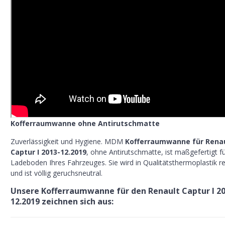
Kofferraumwanne ohne Antirutschmatte
Zuverlässigkeit und Hygiene. MDM
Kofferraumwanne für
Rena
Captur I 2013-12.2019
, ohne Antirutschmatte, ist maßgefertigt f
Ladeboden Ihres Fahrzeuges. Sie wird in Qualitätsthermoplastik rea
und ist völlig geruchsneutral.
Unsere Kofferraumwanne für den Renault Captur I 20
12.2019 zeichnen sich aus:
Zuverlässigkeit
> nach Maß gefertigt, diese Wanne bewegt sich