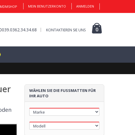
MEIN BENUTZERKONTO
ANMELDEN
 MDMSHOP
0
0039.0362.34.34.68
KONTAKTIEREN SIE UNS
uer
WÄHLEN SIE DIE FUSSMATTEN FÜR I
HR AUTO
oden