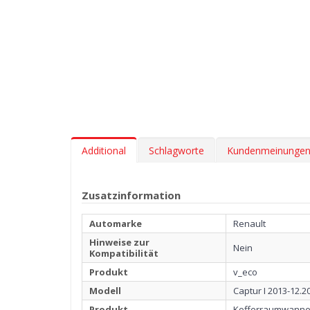
Additional
Schlagworte
Kundenmeinunge
Zusatzinformation
Automarke
Renault
Hinweise zur
Nein
Kompatibilität
Produkt
v_eco
Modell
Captur I 2013-12.2
Produkt
Kofferraumwanne 