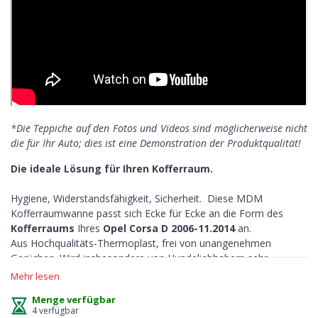
*Die Teppiche auf den Fotos und Videos sind möglicherweise nicht
die für Ihr Auto; dies ist eine Demonstration der Produktqualität!
Die ideale Lösung für Ihren Kofferraum.
Hygiene, Widerstandsfähigkeit, Sicherheit. Diese MDM
Kofferraumwanne passt sich Ecke für Ecke an die Form des
Kofferraums
Ihres
Opel Corsa D 2006-11.2014
an.
Aus Hochqualitäts-Thermoplast, frei von unangenehmen
Gerüchen. Wird insbesondere von Hundeliebhabern sehr
geschätzt und ist ideal für alle, die sich entspannt aufs Auto
Mehr lesen
fahren konzentrieren wollen, ohne sich Gedanken über das
Menge verfügbar
Geschehen im Kofferraum machen zu müssen.
4 verfügbar