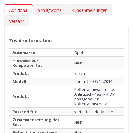
Die Kofferraumwanne auf den Fotos sind nicht die für Ihr Auto.
Es handelt sich um ein Beispiel zur Veranschaulichung der
Additional
Schlagworte
Kundenmeinungen
Qualität. Vor dem Kauf prüfen Sie bitte, ob es in unserem Shop
weitere Schalentypen für Ihr Fahrzeug gibt, damit Sie diejenige
Versand
wählen können, die perfekt für die abmessungen Ihres
Kofferraums ist.
Zusatzinformation
Automarke
Opel
Hinweise zur
Nein
Kompatibilität
Produkt
vasca
Modell
Corsa D 2006-11.2014
Kofferraumwanne aus
Antirutsch-Plastik MDM
Produkt
passgenauer
Kofferraumschutz
Passend für
vertiefte Ladeflaeche
Zusammensetzung des
Nein
Sets
Befestigungssysteme
Nein